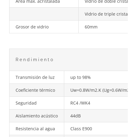
Área máx. acristalada
Vidrio de doble cristal
Vidrio de triple cristal
Grosor de vidrio
60mm
Rendimiento
Transmisión de luz
up to 98%
Coeficiente térmico
Uw=0.8W/m2.K (Ug=0.6W/m2.K
Seguridad
RC4 /WK4
Aislamiento acústico
44dB
Resistencia al agua
Class E900